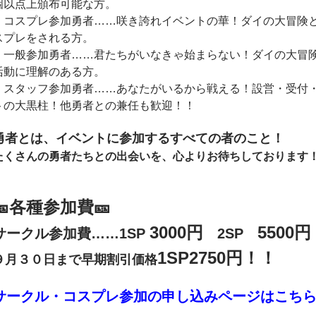
個以点上頒布可能な方。
・コスプレ参加勇者……咲き誇れイベントの華！ダイの大冒険
スプレをされる方。
・一般参加勇者……君たちがいなきゃ始まらない！ダイの大冒
活動に理解のある方。
・スタッフ参加勇者……あなたがいるから戦える！設営・受付
トの大黒柱！他勇者との兼任も歓迎！！
勇者とは、イベントに参加するすべての者のこと！
たくさんの勇者たちとの出会いを、心よりお待ちしております
🎫各種参加費🎫
3000円
5500円
サークル参加費……1SP
2SP
1SP2750円！！
９月３０日まで早期割引価格
サークル・コスプレ参加の申し込みページはこち