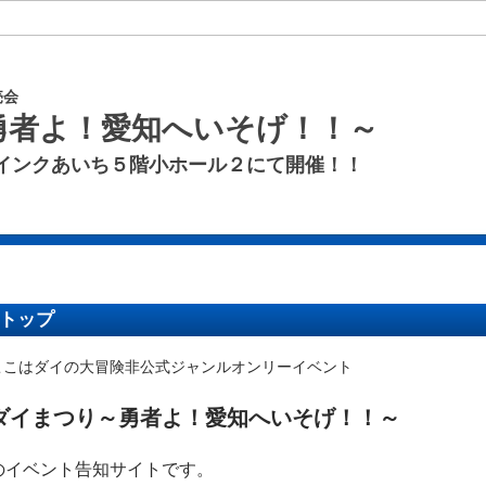
売会
勇者よ！愛知へいそげ！！～
インクあいち５階小ホール２にて開催！！
トップ
ここはダイの大冒険非公式ジャンルオンリーイベント
ダイまつり～勇者よ！愛知へいそげ！！～
のイベント告知サイトです。