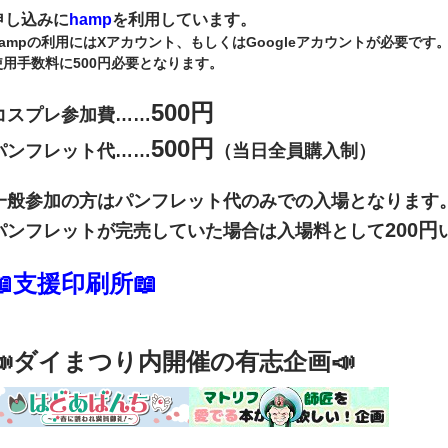
申し込みに
hamp
を利用しています。
hampの利用にはXアカウント、もしくはGoogleアカウントが必要です
使用手数料に500円必要となります。
500円
コスプレ参加費……
500円
パンフレット代……
（当日全員購入制）
一般参加の方はパンフレット代のみでの入場となります
200円
パンフレットが完売していた場合は入場料として
📖支援印刷所📖
📣ダイまつり内開催の有志企画📣