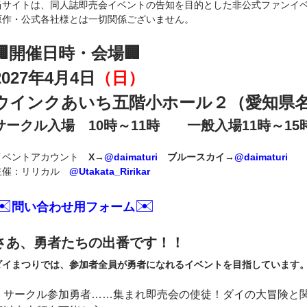
当サイトは、同人誌即売会イベントの告知を目的とした非公式ファンイ
原作・公式各社様とは一切関係ございません。
🏢開催日時・会場🏢
2027年4月4日
（日）
ウインクあいち五階小ホール２（愛知県
サークル入場 10時～11時 一般入場11時～15時
イベントアカウント
X→
@daimaturi
ブルースカイ→
@daimaturi
主催：リリカル
@Utakata_Ririkar
✉️
✉️
問い合わせ用フォーム
さあ、勇者たちの出番です！！
ダイまつりでは、参加者全員が勇者になれるイベントを目指しています
・サークル参加勇者……集まれ即売会の使徒！ダイの大冒険と